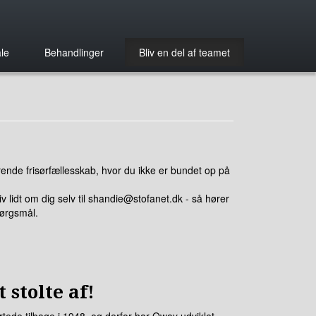
le
Behandlinger
Bliv en del af teamet
gerende frisørfællesskab, hvor du ikke er bundet op på
v lidt om dig selv til shandie@stofanet.dk - så hører
pørgsmål.
 stolte af!