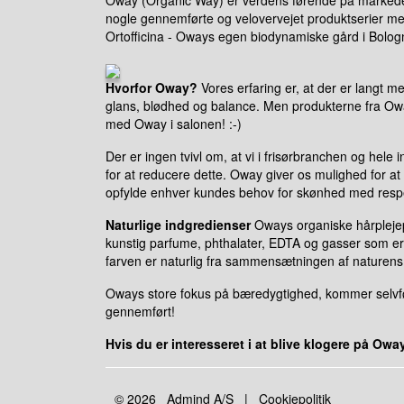
Oway (Organic Way) er verdens førende på markedet i
nogle gennemførte og velovervejet produktserier me
Ortofficina - Oways egen biodynamiske gård i Bologna
Hvorfor Oway?
Vores erfaring er, at der er langt me
glans, blødhed og balance. Men produkterne fra Oway 
med Oway i salonen! :-)
Der er ingen tvivl om, at vi i frisørbranchen og hele 
for at reducere dette. Oway giver os mulighed for at
opfylde enhver kundes behov for skønhed med respe
Naturlige indgredienser
Oways organiske hårplejepro
kunstig parfume, phthalater, EDTA og gasser som er ø
farven er naturlig fra sammensætningen af naturens
Oways store fokus på bæredygtighed, kommer selvfølge
gennemført!
Hvis du er interesseret i at blive klogere på Ow
© 2026
Admind A/S
|
Cookiepolitik