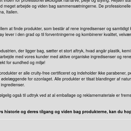
nden for professionel økologisk hårfarve, pleje og styling. Rejsen star
d meget arbejde og viden bag sammensætningerne. De professionelle hår
, Italien.
llem at finde produkter, som består af rene ingredisenser og samtidigt k
lever i den grad op til forventningerne og kombinerer kvalitet, velvære
industrien, der ligger bag, sætter et stort aftryk, hvad angår plastik, ke
 arbejde med vores kunder med aktive organiske ingredisenser og rene æ
kt for sundhed og miljø!
dukter er alle crulty-free certificeret og indeholder ikke parabener, pe
delæggende for ozonlaget. Alle produkter er tilsat blandinger af naturli
 ingredienser.
lig også til udtryk ved at al emballage og reklamemateriale er fremsti
ays historie og deres tilgang og viden bag produkterne, kan du hop