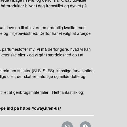
tede tilbage i 1948, og derfor har Oway udviklet
produkter bliver i dag fremstillet og dyrket på
an leve op til at levere en ordentlig kvalitet med
 og miljøbevidsthed. Derfor har vi valgt at arbejde
mi, parfumestoffer mv. Vi må derfor gøre, hvad vi kan
teriske olier - og vi går i særdeleshed op i at
trolatum sulfater (SLS, SLES), kunstige farvestoffer,
ge olier, der skaber naturlige og milde dufte og
llet af genbrugsmaterialer - Helt fantastisk og
pe ind på https://oway.it/en-us/